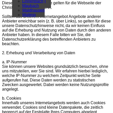
Überregional
Linnenbach
Diese Datenschutzhinweise gelten für die Webseite der
Alle Artikel
Maubach
Christlichen Gemeinde e.V..
Waldhausen
Waltrop
Sollten aus unserem Internetangebot Angebote anderer
Anbieter erreichbar sein (z. B. über Links), so gelten für diese
unsere Datenschutzhinweise nicht, da wir keinen Einfluss
auf die Erhebung und Nutzung von Daten durch den anderen
Anbieter haben. In diesem Falle bitten wir Sie, die
Datenschutzerklärung des betreffenden Anbieters zu
beachten.
2. Erhebung und Verarbeitung von Daten
a. IP-Nummer
Sie können unsere Websites grundsätzlich besuchen, ohne
uns mitzuteilen, wer Sie sind. Wir erfahren hierbei lediglich,
welche IP-Nummer zu welchem Zeitpunkt welche Seite
aufgerufen hat. Diese Daten werden zu statistischen
Zwecken ausgewertet. Dabei werden keine Nutzungsprofile
angelegt.
b. Cookies
Innerhalb unseres Internetangebots werden auch Cookies
verwendet. Cookies sind kleine Datenpakete, die zeitlich
begrenzt auf der Festplatte Ihres Computers abgelegt