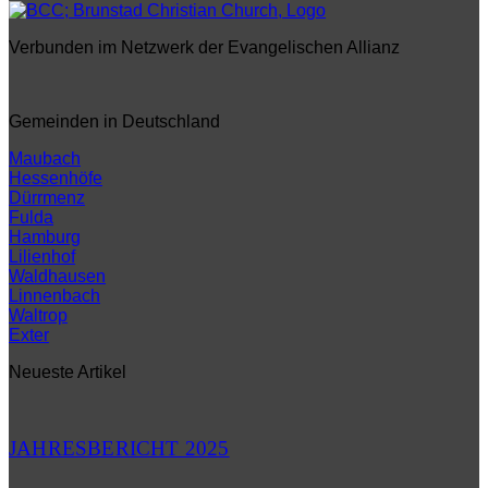
Verbunden im Netzwerk der Evangelischen Allianz
Gemeinden in Deutschland
Maubach
Hessenhöfe
Dürrmenz
Fulda
Hamburg
Lilienhof
Waldhausen
Linnenbach
Waltrop
Exter
Neueste Artikel
JAHRESBERICHT 2025