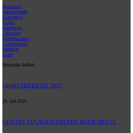
Maubach
Hessenhöfe
Dürrmenz
Fulda
Hamburg
Lilienhof
Waldhausen
Linnenbach
Waltrop
Exter
Neueste Artikel
JAHRESBERICHT 2025
28. Juli 2026
GOTTES ZUSAGEN GELTEN AUCH HEUTE