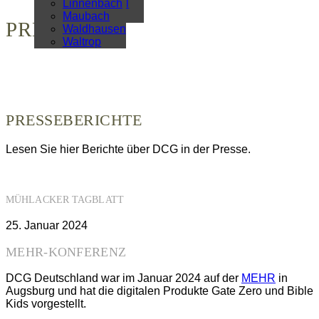
Überregional
Linnenbach
Alle Artikel
Maubach
PRESSE
Waldhausen
Waltrop
PRESSEBERICHTE
Lesen Sie hier Berichte über DCG in der Presse.
MÜHLACKER TAGBLATT
25. Januar 2024
MEHR-KONFERENZ
DCG Deutschland war im Januar 2024 auf der
MEHR
in
Augsburg und hat die digitalen Produkte Gate Zero und Bible
Kids vorgestellt.