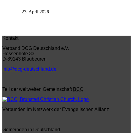
23. April 2026
Kontakt
Verband DCG Deutschland e.V.
Hessenhöfe 33
D-89143 Blaubeuren
info@dcg-deutschland.de
Teil der weltweiten Gemeinschaft
BCC
Verbunden im Netzwerk der Evangelischen Allianz
Gemeinden in Deutschland