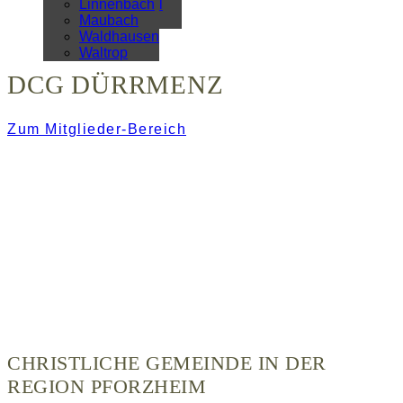
Überregional
Linnenbach
Alle Artikel
Maubach
Waldhausen
Waltrop
DCG DÜRRMENZ
Zum Mitglieder-Bereich
CHRISTLICHE GEMEINDE IN DER
REGION PFORZHEIM