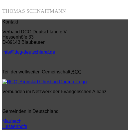
THOMAS SCHNAITMANN
Kontakt
Verband DCG Deutschland e.V.
Hessenhöfe 33
D-89143 Blaubeuren
info@dcg-deutschland.de
Teil der weltweiten Gemeinschaft
BCC
Verbunden im Netzwerk der Evangelischen Allianz
Gemeinden in Deutschland
Maubach
Hessenhöfe