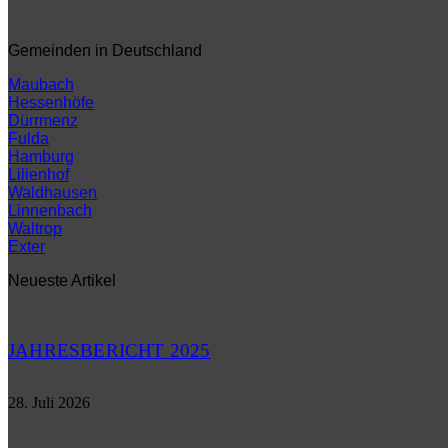
Gemeinden in Deutschland
Maubach
Hessenhöfe
Dürrmenz
Fulda
Hamburg
Lilienhof
Waldhausen
Linnenbach
Waltrop
Exter
Neueste Artikel
JAHRESBERICHT 2025
28. Juli 2026