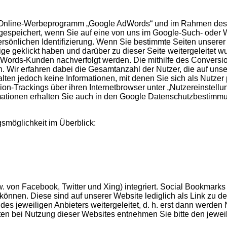
s Online-Werbeprogramm „Google AdWords“ und im Rahmen des
 gespeichert, wenn Sie auf eine von uns im Google-Such- oder
persönlichen Identifizierung. Wenn Sie bestimmte Seiten unsere
ige geklickt haben und darüber zu dieser Seite weitergeleitet
dWords-Kunden nachverfolgt werden. Die mithilfe des Conversi
n. Wir erfahren dabei die Gesamtanzahl der Nutzer, die auf uns
ten jedoch keine Informationen, mit denen Sie sich als Nutzer p
Trackings über ihren Internetbrowser unter „Nutzereinstellung
mationen erhalten Sie auch in den Google Datenschutzbestimm
möglichkeit im Überblick:
von Facebook, Twitter und Xing) integriert. Social Bookmarks 
önnen. Diese sind auf unserer Website lediglich als Link zu
es jeweiligen Anbieters weitergeleitet, d. h. erst dann werden
n bei Nutzung dieser Websites entnehmen Sie bitte den jewe