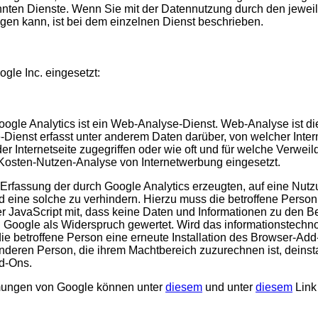
ten Dienste. Wenn Sie mit der Datennutzung durch den jeweilig
gen kann, ist bei dem einzelnen Dienst beschrieben.
gle Inc. eingesetzt:
 Google Analytics ist ein Web-Analyse-Dienst. Web-Analyse is
ienst erfasst unter anderem Daten darüber, von welcher Interne
r Internetseite zugegriffen oder wie oft und für welche Verwei
 Kosten-Nutzen-Analyse von Internetwerbung eingesetzt.
er Erfassung der durch Google Analytics erzeugten, auf eine Nu
d eine solche zu verhindern. Hierzu muss die betroffene Pers
er JavaScript mit, dass keine Daten und Informationen zu den B
n Google als Widerspruch gewertet. Wird das informationstechn
h die betroffene Person eine erneute Installation des Browser-Ad
eren Person, die ihrem Machtbereich zuzurechnen ist, deinstalli
dd-Ons.
mmungen von Google können unter
diesem
und unter
diesem
Link