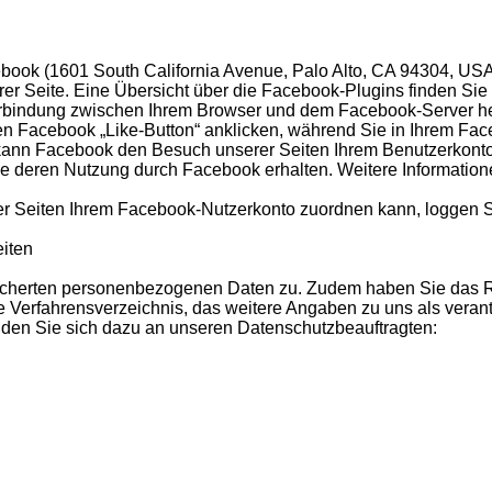
book (1601 South California Avenue, Palo Alto, CA 94304, USA
rer Seite. Eine Übersicht über die Facebook-Plugins finden Sie 
erbindung zwischen Ihrem Browser und dem Facebook-Server herg
en Facebook „Like-Button“ anklicken, während Sie in Ihrem Fac
 kann Facebook den Besuch unserer Seiten Ihrem Benutzerkonto z
ie deren Nutzung durch Facebook erhalten. Weitere Information
 Seiten Ihrem Facebook-Nutzerkonto zuordnen kann, loggen Si
eiten
speicherten personenbezogenen Daten zu. Zudem haben Sie das R
he Verfahrensverzeichnis, das weitere Angaben zu uns als veran
enden Sie sich dazu an unseren Datenschutzbeauftragten: