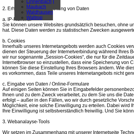
Überregional
Linnenbach
Alle Artikel
Maubach
2. Erhebung und Verarbeitung von Daten
Waldhausen
Waltrop
a. IP-Nummer
Sie können unsere Websites grundsätzlich besuchen, ohne uns 
hat. Diese Daten werden zu statistischen Zwecken ausgewerte
b. Cookies
Innerhalb unseres Internetangebots werden auch Cookies verwe
dienen der Steuerung der Internetverbindung während Ihres 
wir nur sogenannte „Session-Cookies“, die nur für die Zeitda
Internetbrowser so einzustellen, dass eine Speicherung von Co
können Sie diese Einstellung Ihres Browsers ändern. Wie dies
es vorkommen, dass Teile unseres Internetangebots nicht gen
c. Eingabe von Daten / Online-Formulare
Auf einigen Seiten können Sie in Eingabefelder personenbez
Ihnen und zu dem Zweck verarbeitet, zu dem Sie uns die Da
erfolgt – außer in den Fällen, wo wir durch gesetzliche Vorschr
Möglichkeit, eine solche Einwilligung zu erteilen. Dabei wird
Ihre Einwilligung ist selbstverständlich freiwillig. Und Sie kön
3. Webanalayse-Tools
Wir setzen im Zusammenhang mit unserer Internetseite Techn