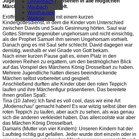
Jugendlichen und Erwachsenen in alle möglichen
Überregional
Linnenbach
Märchenfiguren verwandelt.
Alle Artikel
Maubach
Waldhausen
Eröffnet wurde das Fest mit einem kurzen
Waltrop
Kindergottesdienst, in dem die Kinder vom Unterschied
zwischen Davids und Sauls Gesinnung hörten. Saul war
Gottes Stimme gegenüber ungehorsam und nicht einsichtig,
als der Prophet Samuel ihm seinen Ungehorsam vorhielt.
Danach ging es mit Saul sehr schlecht. David dagegen war
demütig, weshalb er viel Gnade von Gott bekam.
Nach einer kurzen Pause galt es, einen Platz in den
vorderen Reihen zu ergattern, um den bestmöglichen Blick
auf das Vorspiel des Märchens König Drosselbart zu haben.
Mehrere Jugendliche hatten dieses beeindruckende
Märchen selbst vorbereitet und gespielt.
Anschließend durften alle Kinder über den roten Teppich
laufen und ihre Märchenfigur präsentieren. Das bereitete
ihnen großen Spaß:
Tina (10 Jahre): Ich fand es voll cool, dass wir eine Art
„Modenschau“ gemacht haben! Es war witzig selbst über den
roten Teppich zu laufen, aber auch zu sehen, als was genau
sich die anderen verkleidet haben. Das allercoolste war aber
das Märchen König Drosselbart.
Damaris (Mutter von vier Kindern): Unseren Kindern hat der
Laufsteg richtig gut gefallen. Jeder wurde dort einzeln oder in