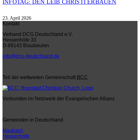
INFOTAG: DEN LEIB CHRISTI ERBAUEN
23. April 2026
Kontakt
Verband DCG Deutschland e.V.
Hessenhöfe 33
D-89143 Blaubeuren
info@dcg-deutschland.de
Teil der weltweiten Gemeinschaft
BCC
Verbunden im Netzwerk der Evangelischen Allianz
Gemeinden in Deutschland
Maubach
Hessenhöfe