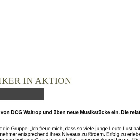
IKER IN AKTION
s“ von DCG Waltrop und üben neue Musikstücke ein. Die rel
tet die Gruppe. „Ich freue mich, dass so viele junge Leute Lus
eilnehmer entsprechend ihres Niveaus zu fördern. Erfolg zu erleb
gruppe beitragen“, sagt sie und fügt augenzwinkernd hinzu: „Ric