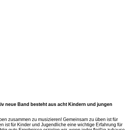
ativ neue Band besteht aus acht Kindern und jungen
t haben zusammen zu musizieren! Gemeinsam zu üben ist für
en ist für Kinder und Jugendliche eine wichtige Erfahrung für
htig gute Ergebnisse erzielen wir, wenn jeder fleißig zuhause