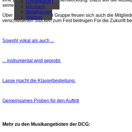
Überregional
Linnenbach
seine Noten übt.“
Alle Artikel
Maubach
Waldhausen
Über die Lernerfolge der Gruppe freuen sich auch die Mitglieder
Waltrop
verschiedenen Stücken zum Fest beitrugen Für die Zukunft be
Sowohl vokal als auch ...
... instrumental wird geprobt.
Lasse macht die Klavierbegleitung.
Gemeinsames Proben für den Auftritt
Mehr zu den Musikangeboten der DCG: