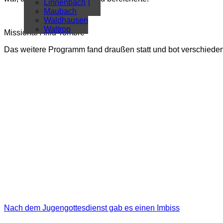
Überregional
Linnenbach
Alle Artikel
Maubach
Waldhausen
Waltrop
Missionar Arild Tombre
Das weitere Programm fand draußen statt und bot verschiedene
Nach dem Jugengottesdienst gab es einen Imbiss