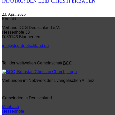
INFOTAG: DEN LEIB CHRISTI ERBAUEN
23. April 2026
Kontakt
Verband DCG Deutschland e.V.
Hessenhöfe 33
D-89143 Blaubeuren
info@dcg-deutschland.de
Teil der weltweiten Gemeinschaft
BCC
Verbunden im Netzwerk der Evangelischen Allianz
Gemeinden in Deutschland
Maubach
Hessenhöfe