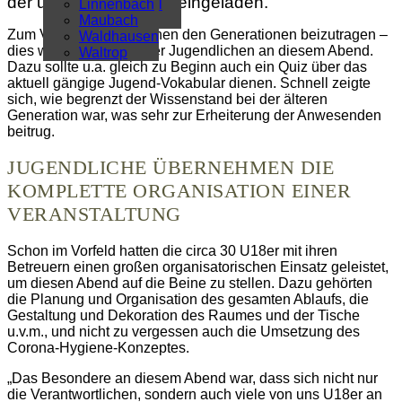
der unter 18-Jährigen eingeladen.
Überregional
Linnenbach
Alle Artikel
Maubach
Zum Verständnis zwischen den Generationen beizutragen –
Waldhausen
dies war der Wunsch der Jugendlichen an diesem Abend.
Waltrop
Dazu sollte u.a. gleich zu Beginn auch ein Quiz über das
aktuell gängige Jugend-Vokabular dienen. Schnell zeigte
sich, wie begrenzt der Wissenstand bei der älteren
Generation war, was sehr zur Erheiterung der Anwesenden
beitrug.
JUGENDLICHE ÜBERNEHMEN DIE
KOMPLETTE ORGANISATION EINER
VERANSTALTUNG
Schon im Vorfeld hatten die circa 30 U18er mit ihren
Betreuern einen großen organisatorischen Einsatz geleistet,
um diesen Abend auf die Beine zu stellen. Dazu gehörten
die Planung und Organisation des gesamten Ablaufs, die
Gestaltung und Dekoration des Raumes und der Tische
u.v.m., und nicht zu vergessen auch die Umsetzung des
Corona-Hygiene-Konzeptes.
„Das Besondere an diesem Abend war, dass sich nicht nur
die Verantwortlichen, sondern auch viele von uns U18er an