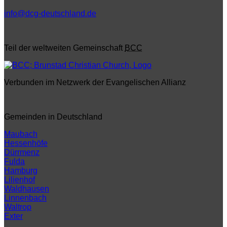
info@dcg-deutschland.de
Teil der weltweiten Gemeinschaft
BCC
Verbunden im Netzwerk der Evangelischen Allianz
Gemeinden in Deutschland
Maubach
Hessenhöfe
Dürrmenz
Fulda
Hamburg
Lilienhof
Waldhausen
Linnenbach
Waltrop
Exter