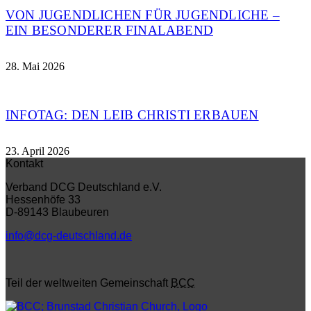
VON JUGENDLICHEN FÜR JUGENDLICHE –
EIN BESONDERER FINALABEND
28. Mai 2026
INFOTAG: DEN LEIB CHRISTI ERBAUEN
23. April 2026
Kontakt
Verband DCG Deutschland e.V.
Hessenhöfe 33
D-89143 Blaubeuren
info@dcg-deutschland.de
Teil der weltweiten Gemeinschaft
BCC