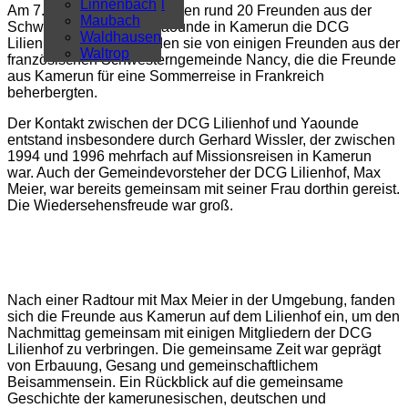
Überregional
Linnenbach
Am 7. August 2025 besuchten rund 20 Freunden aus der
Alle Artikel
Maubach
Schwesterngemeinde Yaounde in Kamerun die DCG
Waldhausen
Lilienhof. Begleitet wurden sie von einigen Freunden aus der
Waltrop
französischen Schwesterngemeinde Nancy, die die Freunde
aus Kamerun für eine Sommerreise in Frankreich
beherbergten.
Der Kontakt zwischen der DCG Lilienhof und Yaounde
entstand insbesondere durch Gerhard Wissler, der zwischen
1994 und 1996 mehrfach auf Missionsreisen in Kamerun
war. Auch der Gemeindevorsteher der DCG Lilienhof, Max
Meier, war bereits gemeinsam mit seiner Frau dorthin gereist.
Die Wiedersehensfreude war groß.
Nach einer Radtour mit Max Meier in der Umgebung, fanden
sich die Freunde aus Kamerun auf dem Lilienhof ein, um den
Nachmittag gemeinsam mit einigen Mitgliedern der DCG
Lilienhof zu verbringen. Die gemeinsame Zeit war geprägt
von Erbauung, Gesang und gemeinschaftlichem
Beisammensein. Ein Rückblick auf die gemeinsame
Geschichte der kamerunesischen, deutschen und