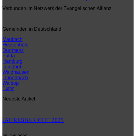
Verbunden im Netzwerk der Evangelischen Allianz
Gemeinden in Deutschland
Maubach
Hessenhöfe
Dürrmenz
Fulda
Hamburg
Lilienhof
Waldhausen
Linnenbach
Waltrop
Exter
Neueste Artikel
JAHRESBERICHT 2025