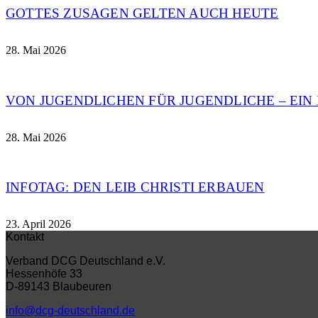
GOTTES ZUSAGEN GELTEN AUCH HEUTE
28. Mai 2026
VON JUGENDLICHEN FÜR JUGENDLICHE – EI
28. Mai 2026
INFOTAG: DEN LEIB CHRISTI ERBAUEN
23. April 2026
Kontakt
Verband DCG Deutschland e.V.
Hessenhöfe 33
D-89143 Blaubeuren
info@dcg-deutschland.de