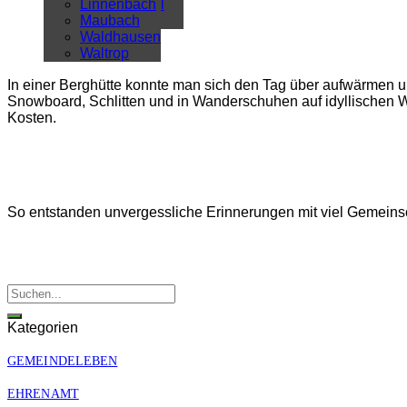
Überregional
Linnenbach
Alle Artikel
Maubach
Waldhausen
Waltrop
In einer Berghütte konnte man sich den Tag über aufwärmen un
Snowboard, Schlitten und in Wanderschuhen auf idyllischen 
Kosten.
So entstanden unvergessliche Erinnerungen mit viel Gemeinsc
Kategorien
GEMEINDELEBEN
EHRENAMT