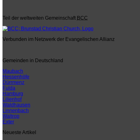
Teil der weltweiten Gemeinschaft
BCC
Verbunden im Netzwerk der Evangelischen Allianz
Gemeinden in Deutschland
Maubach
Hessenhöfe
Dürrmenz
Fulda
Hamburg
Lilienhof
Waldhausen
Linnenbach
Waltrop
Exter
Neueste Artikel