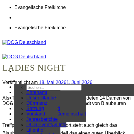
Zum
Evangelische Freikirche
Inhalt
springen
Evangelische Freikirche
LADIES NIGHT
Veröffentlicht am
18. Mai 2026
1. Juni 2026
Aktuelles
Über uns
Ehrenamt
Gemeinden
Gemeindeleben
Unser Glaube
Als ‚Touristen im eigenen Städtle‘ erkundeten 14 Damen von
Organisation
International
Geschichte
Dürrmenz
DCG Hessenhöfe am 24. April die Altstadt von Blaubeuren
Presse
Jugendarbeit
Werte & Leitbild
Exter
Satzung
Kontakt
Kinder
Internationale Gemeinschaft
Fulda
Vorstand
Mitglieder
Mission
Medienarchiv
Hamburg
Jahresberichte
Organisation
Hessenhöfe
Prävention
DCG Events & Info
Treffpunkt ist der Kirchplatz. Dort steht auch gleich das
Senioren
Lilienhof
Blaubeurer Blindenstadtmodell das einen guten Überblick