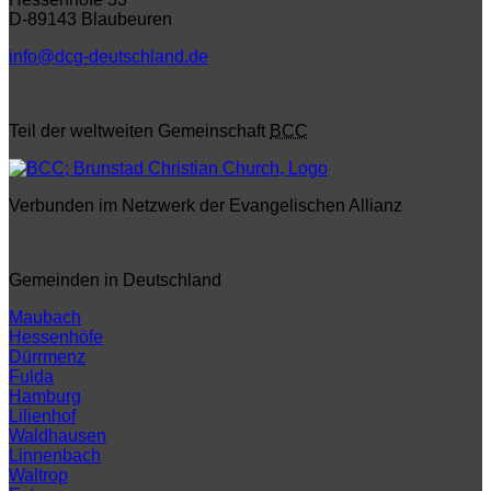
D-89143 Blaubeuren
info@dcg-deutschland.de
Teil der weltweiten Gemeinschaft
BCC
Verbunden im Netzwerk der Evangelischen Allianz
Gemeinden in Deutschland
Maubach
Hessenhöfe
Dürrmenz
Fulda
Hamburg
Lilienhof
Waldhausen
Linnenbach
Waltrop