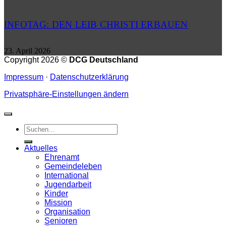
INFOTAG: DEN LEIB CHRISTI ERBAUEN
23. April 2026
Copyright 2026 ©
DCG Deutschland
Impressum
·
Datenschutzerklärung
Privatsphäre-Einstellungen ändern
Aktuelles
Ehrenamt
Gemeindeleben
International
Jugendarbeit
Kinder
Mission
Organisation
Senioren