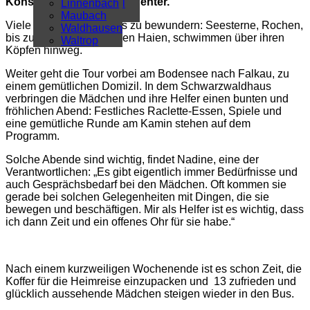
Konstanz in das Sealife-Center.
Überregional
Linnenbach
Alle Artikel
Maubach
Viele Wassertiere gibt es zu bewundern: Seesterne, Rochen,
Waldhausen
bis zu einem Meter langen Haien, schwimmen über ihren
Waltrop
Köpfen hinweg.
Weiter geht die Tour vorbei am Bodensee nach Falkau, zu
einem gemütlichen Domizil. In dem Schwarzwaldhaus
verbringen die Mädchen und ihre Helfer einen bunten und
fröhlichen Abend: Festliches Raclette-Essen, Spiele und
eine gemütliche Runde am Kamin stehen auf dem
Programm.
Solche Abende sind wichtig, findet Nadine, eine der
Verantwortlichen: „Es gibt eigentlich immer Bedürfnisse und
auch Gesprächsbedarf bei den Mädchen. Oft kommen sie
gerade bei solchen Gelegenheiten mit Dingen, die sie
bewegen und beschäftigen. Mir als Helfer ist es wichtig, dass
ich dann Zeit und ein offenes Ohr für sie habe.“
Nach einem kurzweiligen Wochenende ist es schon Zeit, die
Koffer für die Heimreise einzupacken und 13 zufrieden und
glücklich aussehende Mädchen steigen wieder in den Bus.