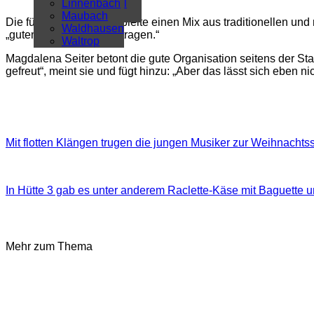
Überregional
Linnenbach
Alle Artikel
Maubach
Die fünfköpfige Band spielte einen Mix aus traditionellen und
Waldhausen
„guten Stimmung beigetragen.“
Waltrop
Magdalena Seiter betont die gute Organisation seitens der Sta
gefreut“, meint sie und fügt hinzu: „Aber das lässt sich eben n
Mit flotten Klängen trugen die jungen Musiker zur Weihnachts
In Hütte 3 gab es unter anderem Raclette-Käse mit Baguette 
Mehr zum Thema