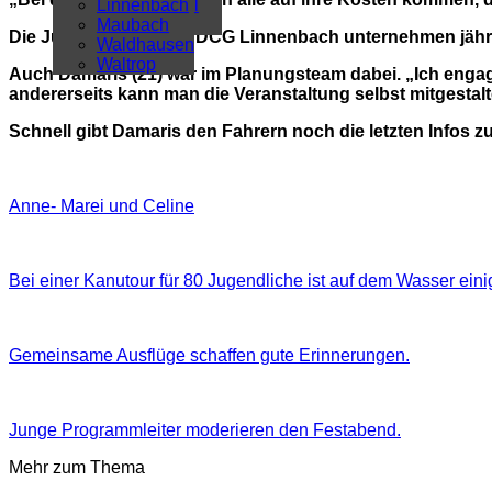
Überregional
Linnenbach
Alle Artikel
Maubach
Die Jugendlichen von DCG Linnenbach unternehmen jährl
Waldhausen
Waltrop
Auch Damaris (21) war im Planungsteam dabei. „Ich engag
andererseits kann man die Veranstaltung selbst mitgestal
Schnell gibt Damaris den Fahrern noch die letzten Infos z
Anne- Marei und Celine
Bei einer Kanutour für 80 Jugendliche ist auf dem Wasser ein
Gemeinsame Ausflüge schaffen gute Erinnerungen.
Junge Programmleiter moderieren den Festabend.
Mehr zum Thema