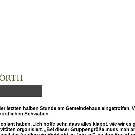
ÖRTH
er letzten halben Stunde am Gemeindehaus eingetroffen. V
 nördlichen Schwaben.
geplant haben. „Ich hoffe sehr, dass alles klappt, wie wir e
vitäten organisiert. „Bei dieser Gruppengröße muss man an 
it der Ausflug ein Highlight im Jahr ist“, so ihre Erwartun