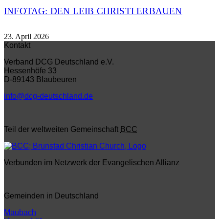
INFOTAG: DEN LEIB CHRISTI ERBAUEN
23. April 2026
Kontakt
Verband DCG Deutschland e.V.
Hessenhöfe 33
D-89143 Blaubeuren
info@dcg-deutschland.de
Teil der weltweiten Gemeinschaft
BCC
Verbunden im Netzwerk der Evangelischen Allianz
Gemeinden in Deutschland
Maubach