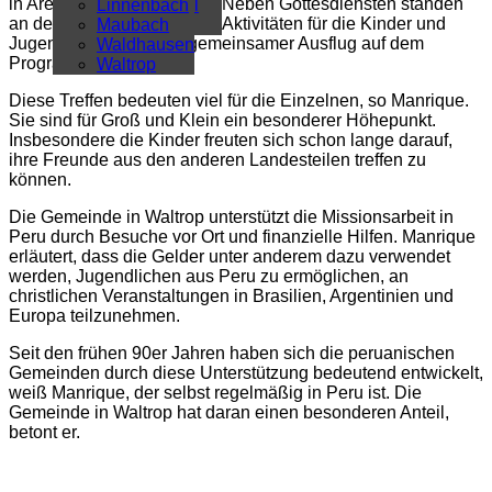
in Arequipa teilgenommen. Neben Gottesdiensten standen
Überregional
Linnenbach
an dem Wochenende auch Aktivitäten für die Kinder und
Alle Artikel
Maubach
Jugendliche sowie ein gemeinsamer Ausflug auf dem
Waldhausen
Programm.
Waltrop
Diese Treffen bedeuten viel für die Einzelnen, so Manrique.
Sie sind für Groß und Klein ein besonderer Höhepunkt.
Insbesondere die Kinder freuten sich schon lange darauf,
ihre Freunde aus den anderen Landesteilen treffen zu
können.
Die Gemeinde in Waltrop unterstützt die Missionsarbeit in
Peru durch Besuche vor Ort und finanzielle Hilfen. Manrique
erläutert, dass die Gelder unter anderem dazu verwendet
werden, Jugendlichen aus Peru zu ermöglichen, an
christlichen Veranstaltungen in Brasilien, Argentinien und
Europa teilzunehmen.
Seit den frühen 90er Jahren haben sich die peruanischen
Gemeinden durch diese Unterstützung bedeutend entwickelt,
weiß Manrique, der selbst regelmäßig in Peru ist. Die
Gemeinde in Waltrop hat daran einen besonderen Anteil,
betont er.