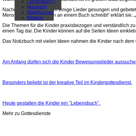
Überregional
Linnenbach
Alle Artikel
Maubach
Nachdem sie gemeinsam einige Lieder gesungen und gebetet ha
Waldhausen
Mensch mit seinen Taten an einem Buch schreibt“ erklärt sie.
Waltrop
Die Themen für die Kinder praxisbezogen und verständlich zu 
einen Tag dar. Die Kinder können auf die Seiten Ideen einkle
Das Notizbuch mit vielen Ideen nahmen die Kinder nach dem 
Am Anfang dürfen sich die Kinder Bewegungslieder aussuche
Besonders beliebt ist der kreative Teil im Kindergottesdienst.
Heute gestalten die Kinder ein "Lebensbuch".
Mehr zu Gottesdienste