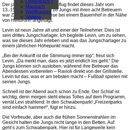
Überregional
Linnenbach
Der jährliche Jungscharausflug findet dieses Jahr vom
Alle Artikel
Maubach
13.-15. Juli statt. Für die 16 Jungs mit ihren acht Betreuern
Waldhausen
war Zelten auf einer Wiese bei einem Bauernhof in der Nähe
Waltrop
von Heilbronn angesagt.
Levin ist neun Jahre alt und einer der Teilnehmer. Dies ist
sein drittes Jungscharlager. Ich begleite Levin, um zu sehen,
was sie dieses Jahr erleben und was das Jungscharlager zu
einem jährlichen Höhepunkt macht.
„Bei der Ankunft ist die Stimmung immer top“, freut sich
Levin. „Da merkt man, dass es jetzt endlich los geht.“ Die
Jungs können sich austoben, während ihre Betreuer das
Abendessen vorbereiten – Ravioli direkt von der Grillstelle.
Levin tut das, was er am liebsten macht – Fußball spielen mit
seinen Jungs.
Schnell ist der Abend auch schon zu Ende. Der Schlaf ist
wichtig, denn morgen steht etwas Tolles auf dem Programm,
verrät Levi strahlend: In den Schwabenpark! „Freizeitparks
sind einfach hammer!“, fügt er hinzu.
Die Vorfreude, aber auch die frühen Sonnenstrahlen im
Gesicht halten die Jungs nicht lange in den Betten. Auf
geht’s zum Schwabenpark. Hier ist für Langeweile kein