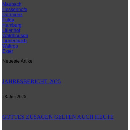
Maubach
Hessenhöfe
Dürrmenz
Fulda
Hamburg
Lilienhof
Waldhausen
Linnenbach
Waltrop
Exter
Neueste Artikel
JAHRESBERICHT 2025
28. Juli 2026
GOTTES ZUSAGEN GELTEN AUCH HEUTE