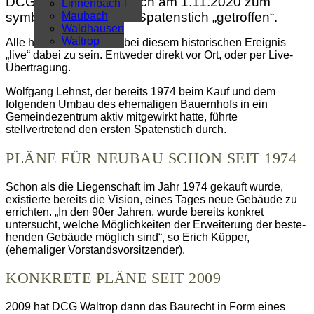
DCG Waltrop haben sich am 1.11.2020 zum
Überregional
Linnenbach
Alle Artikel
Maubach
symbolischen, ersten Spatenstich „getroffen“.
Waldhausen
Waltrop
Alle hatten Möglichkeit, bei diesem historischen Ereignis
„live“ dabei zu sein. Entweder direkt vor Ort, oder per Live-
Übertragung.
Wolfgang Lehnst, der bereits 1974 beim Kauf und dem
folgenden Umbau des ehemaligen Bauernhofs in ein
Gemeindezentrum aktiv mitgewirkt hatte, führte
stellvertretend den ersten Spatenstich durch.
PLÄNE FÜR NEUBAU SCHON SEIT 1974
Schon als die Liegenschaft im Jahr 1974 gekauft wurde,
existierte bereits die Vision, eines Tages neue Gebäude zu
errichten. „In den 90er Jahren, wurde bereits konkret
untersucht, wel­che Möglichkeiten der Erweiterung der beste­
henden Gebäude möglich sind“, so Erich Küp­per,
(ehemaliger Vorstandsvorsitzender).
KONKRETE PLÄNE SEIT 2009
2009 hat DCG Waltrop dann das Baurecht in Form eines