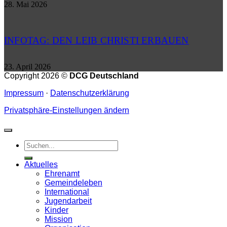
28. Mai 2026
INFOTAG: DEN LEIB CHRISTI ERBAUEN
23. April 2026
Copyright 2026 ©
DCG Deutschland
Impressum
·
Datenschutzerklärung
Privatsphäre-Einstellungen ändern
Aktuelles
Ehrenamt
Gemeindeleben
International
Jugendarbeit
Kinder
Mission