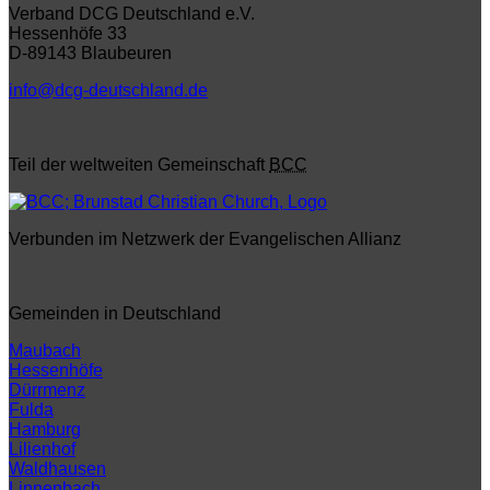
Verband DCG Deutschland e.V.
Hessenhöfe 33
D-89143 Blaubeuren
info@dcg-deutschland.de
Teil der weltweiten Gemeinschaft
BCC
Verbunden im Netzwerk der Evangelischen Allianz
Gemeinden in Deutschland
Maubach
Hessenhöfe
Dürrmenz
Fulda
Hamburg
Lilienhof
Waldhausen
Linnenbach