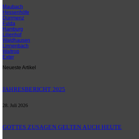
Maubach
Hessenhöfe
Dürrmenz
Fulda
Hamburg
Lilienhof
Waldhausen
Linnenbach
Waltrop
Exter
Neueste Artikel
JAHRESBERICHT 2025
28. Juli 2026
GOTTES ZUSAGEN GELTEN AUCH HEUTE