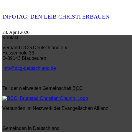
INFOTAG: DEN LEIB CHRISTI ERBAUEN
23. April 2026
Kontakt
Verband DCG Deutschland e.V.
Hessenhöfe 33
D-89143 Blaubeuren
info@dcg-deutschland.de
Teil der weltweiten Gemeinschaft
BCC
Verbunden im Netzwerk der Evangelischen Allianz
Gemeinden in Deutschland