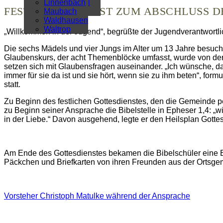
Überregional
Linnenbach
FESTGOTTESDIENST ZUM ABSCHLUSS D
Alle Artikel
Maubach
Waldhausen
Waltrop
„Willkommen in der Jugend“, begrüßte der Jugendverantwortl
Die sechs Mädels und vier Jungs im Alter um 13 Jahre besucht
Glaubenskurs, der acht Themenblöcke umfasst, wurde von der
setzen sich mit Glaubensfragen auseinander. „Ich wünsche, da
immer für sie da ist und sie hört, wenn sie zu ihm beten“, fo
statt.
Zu Beginn des festlichen Gottesdienstes, den die Gemeinde pe
zu Beginn seiner Ansprache die Bibelstelle in Epheser 1,4: „wi
in der Liebe.“ Davon ausgehend, legte er den Heilsplan Gotte
Am Ende des Gottesdienstes bekamen die Bibelschüler eine B
Päckchen und Briefkarten von ihren Freunden aus der Ortsge
Vorsteher Christoph Matulke während der Ansprache