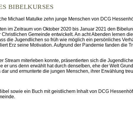
ES BIBELKURSES
iche Michael Matulke zehn junge Menschen von DCG Hessenhöfe,
en im Zeitraum von Oktober 2020 bis Januar 2021 den Bibelunte
 Christlichen Gemeinde entwickelt. An acht Abenden lernen d
ss die Jugendlichen so früh wie möglich ein persönliches Verhä
rmuliert Erz seine Motivation. Aufgrund der Pandemie fanden die
r Stream miterleben konnte, präsentierten sich die Jugendliche
e er uns denn erwählt hat durch denselben, ehe der Welt Grund g
s dar und ermunterte die jungen Menschen, ihrer Erwählung treu
ibel sowie ein Buch mit geistlichem Inhalt von DCG Hessenhö
meinde.