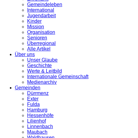
Gemeindeleben
International
Jugendarbeit
Kinder
Mission
Organisation
Senioren
Überregional
Alle Artikel
Über uns
Unser Glaube
Geschichte
Werte & Leitbild
Internationale Gemeinschaft
Medienarchiv
Gemeinden
Dürrmenz
Exter
Fulda
Hamburg
Hessenhöfe
Lilienhof
Linnenbach
Maubach
Waldhausen