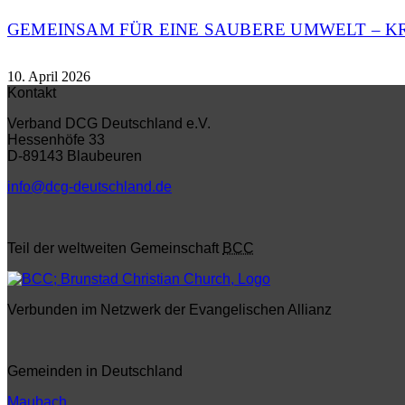
GEMEINSAM FÜR EINE SAUBERE UMWELT – K
10. April 2026
Kontakt
Verband DCG Deutschland e.V.
Hessenhöfe 33
D-89143 Blaubeuren
info@dcg-deutschland.de
Teil der weltweiten Gemeinschaft
BCC
Verbunden im Netzwerk der Evangelischen Allianz
Gemeinden in Deutschland
Maubach