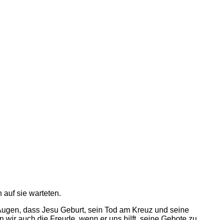
 auf sie warteten.
r Augen, dass Jesu Geburt, sein Tod am Kreuz und seine
wir auch die Freude, wenn er uns hilft, seine Gebote zu