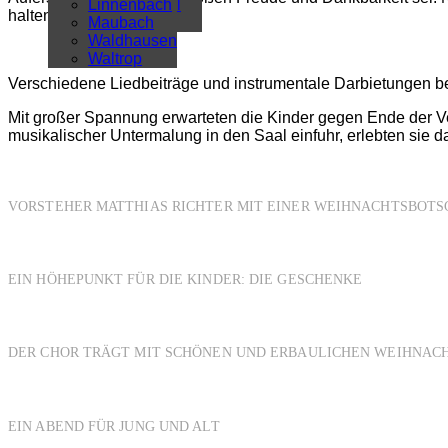
Überregional
Linnenbach
halten.
Alle Artikel
Maubach
Waldhausen
Waltrop
Verschiedene Liedbeiträge und instrumentale Darbietungen be
Mit großer Spannung erwarteten die Kinder gegen Ende der Ver
musikalischer Untermalung in den Saal einfuhr, erlebten sie d
VORSTEHER MATTHIAS RICHTER MIT EINER WEIHNACHTSBOTS
EIN HÖHEPUNKT FÜR DIE KINDER: DIE GESCHENKE
DER CHOR TRÄGT MIT SCHÖNEN UND ERBAULICHEN WEIHNACH
EIN ABEND FÜR JUNG UND ALT