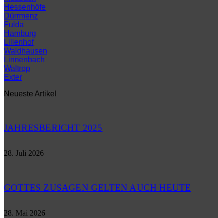
Hessenhöfe
Dürrmenz
Fulda
Hamburg
Lilienhof
Waldhausen
Linnenbach
Waltrop
Exter
Neueste Artikel
JAHRESBERICHT 2025
28. Juli 2026
GOTTES ZUSAGEN GELTEN AUCH HEUTE
28. Mai 2026