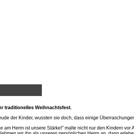
r traditionelles Weihnachtsfest.
eude der Kinder, wussten sie doch, dass einige Überraschungen
de am Herrn ist unsere Stärke!” malte nicht nur den Kindern vo
hmen wir ihn als unseren persönlichen Herrn an, dann erleben 