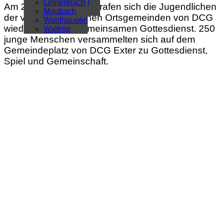
Überregional
Linnenbach
Am 25. Februar 2023 trafen sich die Jugendlichen
Alle Artikel
Maubach
der vier norddeutschen Ortsgemeinden von DCG
Waldhausen
wieder zu einem gemeinsamen Gottesdienst. 250
Waltrop
junge Menschen versammelten sich auf dem
Gemeindeplatz von DCG Exter zu Gottesdienst,
Spiel und Gemeinschaft.