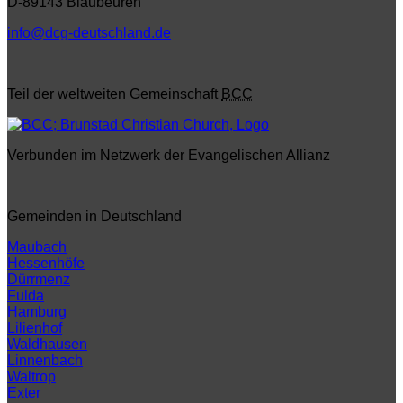
D-89143 Blaubeuren
info@dcg-deutschland.de
Teil der weltweiten Gemeinschaft
BCC
Verbunden im Netzwerk der Evangelischen Allianz
Gemeinden in Deutschland
Maubach
Hessenhöfe
Dürrmenz
Fulda
Hamburg
Lilienhof
Waldhausen
Linnenbach
Waltrop
Exter