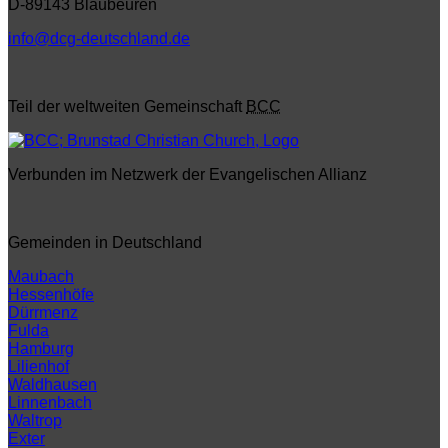
D-89143 Blaubeuren
info@dcg-deutschland.de
Teil der weltweiten Gemeinschaft
BCC
Verbunden im Netzwerk der Evangelischen Allianz
Gemeinden in Deutschland
Maubach
Hessenhöfe
Dürrmenz
Fulda
Hamburg
Lilienhof
Waldhausen
Linnenbach
Waltrop
Exter