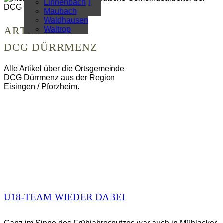
Überregional
Linnenbach
Alle Artikel
Maubach
Waldhausen
Waltrop
ARTIKEL:
DCG DÜRRMENZ
Alle Artikel über die Ortsgemeinde
DCG Dürrmenz aus der Region
Eisingen / Pforzheim.
U18-TEAM WIEDER DABEI
Ganz im Sinne des Frühjahresputzes war auch in Mühlacker