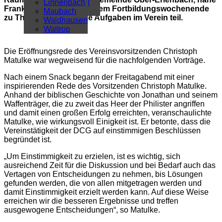
Überregional
Linnenbach
Frankfurt am Main, an einem Fortbildungswochenende
Alle Artikel
Maubach
zu Themen rund um die Aufgaben im Verein teil.
Waldhausen
Waltrop
Die Eröffnungsrede des Vereinsvorsitzenden Christoph
Matulke war wegweisend für die nachfolgenden Vorträge.
Nach einem Snack begann der Freitagabend mit einer
inspirierenden Rede des Vorsitzenden Christoph Matulke.
Anhand der biblischen Geschichte von Jonathan und seinem
Waffenträger, die zu zweit das Heer der Philister angriffen
und damit einen großen Erfolg erreichten, veranschaulichte
Matulke, wie wirkungsvoll Einigkeit ist. Er betonte, dass die
Vereinstätigkeit der DCG auf einstimmigen Beschlüssen
begründet ist.
„Um Einstimmigkeit zu erzielen, ist es wichtig, sich
ausreichend Zeit für die Diskussion und bei Bedarf auch das
Vertagen von Entscheidungen zu nehmen, bis Lösungen
gefunden werden, die von allen mitgetragen werden und
damit Einstimmigkeit erzielt werden kann. Auf diese Weise
erreichen wir die besseren Ergebnisse und treffen
ausgewogene Entscheidungen“, so Matulke.