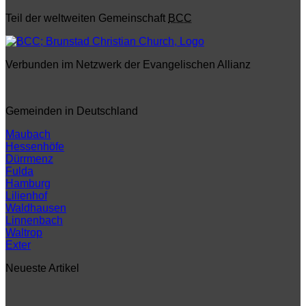
Teil der weltweiten Gemeinschaft
BCC
Verbunden im Netzwerk der Evangelischen Allianz
Gemeinden in Deutschland
Maubach
Hessenhöfe
Dürrmenz
Fulda
Hamburg
Lilienhof
Waldhausen
Linnenbach
Waltrop
Exter
Neueste Artikel