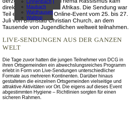
derzeit viel diskutierte Thema Rassismus kam
Überregional
Linnenbach
direkt aus dem Herzen Afrikas. Die Sendung war
Alle Artikel
Maubach
Waldhausen
Teil eines 3-tägigen Online-Event vom 25. bis 27.
Waltrop
Juli von Brunstad Christian Church, an dem
Tausende von Jugendlichen weltweit teilnahmen.
LIVE-SENDUNGEN AUS DER GANZEN
WELT
Die Tage zuvor hatten die jungen Teilnehmer von DCG in
ihren Ortsgemeinden ein abwechslungsreiches Programm
erlebt in Form von Live-Sendungen unterschiedlicher
Formate aus mehreren Kontinenten. Darüber hinaus
gestalteten die einzelnen Ortsgemeinden vielseitige und
attraktive Aktivitäten vor Ort. Die eigens auf dieses Event
abgestimmten Hygiene – Richtlinien sorgten für einen
sicheren Rahmen.