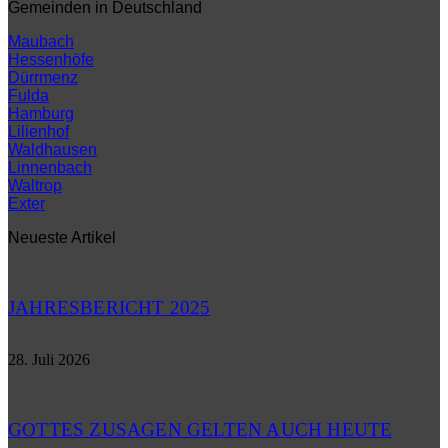
Gemeinden in Deutschland
Maubach
Hessenhöfe
Dürrmenz
Fulda
Hamburg
Lilienhof
Waldhausen
Linnenbach
Waltrop
Exter
Neueste Artikel
JAHRESBERICHT 2025
28. Juli 2026
GOTTES ZUSAGEN GELTEN AUCH HEUTE